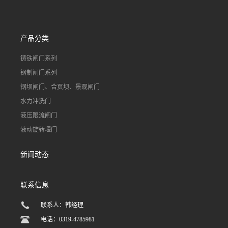
门
产品分类
铸铁闸门系列
钢制闸门系列
钢坝闸门、合页坝、景观闸门
水力冲洗门
液压限流闸门
液动旋转堰门
新闻动态
联系信息
联系人：韩经理
电话：0319-4785981