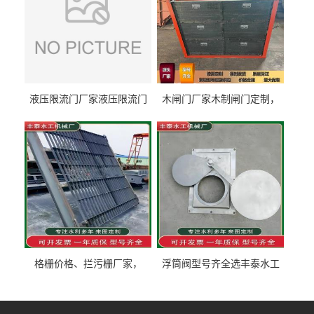
液压限流门厂家液压限流门
木闸门厂家木制闸门定制，
价格液压限流门用于水利丰
木制闸门规格丰泰匠心制造
泰制造
型号齐全
格栅价格、拦污栅厂家，
浮筒阀型号齐全选丰泰水工
90S503图集格栅用涂
不锈钢液动浮力闸门 河流渠
道水库电站污水处理钢制闸