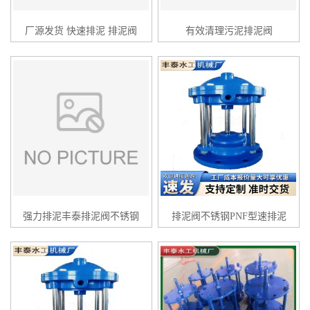
厂源发货 快速排泥 排泥阀
有效清理污泥排泥阀
强力排泥丰泰排泥阀不锈钢
排泥阀不锈钢PNF型速排泥