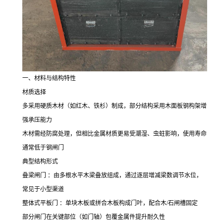
一、材料与结构特性
材质选择
多采用硬质木材（如红木、铁杉）制成，部分结构采用木面板钢构架增
强承压能力
木材需经防腐处理，但相比金属材质更易受潮湿、虫蛀影响，使用寿命
通常低于钢闸门
典型结构形式
叠梁闸门 ：由多根水平木梁叠放组成，通过逐层增减梁数调节水位，
常见于小型渠道
整体式平板门 ：单块木板或拼合木板构成门叶，配合木/石闸槽固定
部分闸门在关键部位（如门轴）包覆金属件提升耐久性