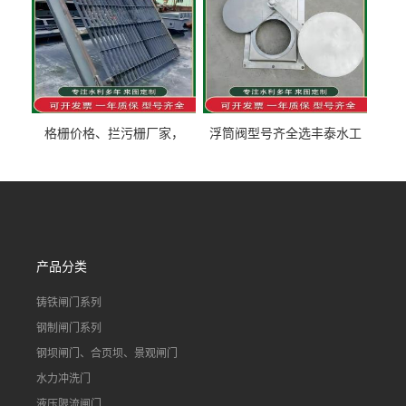
格栅价格、拦污栅厂家，
浮筒阀型号齐全选丰泰水工
90S503图集格栅用涂
不锈钢液动浮力闸门 河流渠
道水库电站污水处理钢制闸
门
产品分类
铸铁闸门系列
钢制闸门系列
钢坝闸门、合页坝、景观闸门
水力冲洗门
液压限流闸门