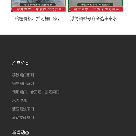
格栅价格、拦污栅厂家，
浮筒阀型号齐全选丰泰水工
90S503图集格栅用涂
不锈钢液动浮力闸门 河流渠
道水库电站污水处理钢制闸
门
产品分类
铸铁闸门系列
钢制闸门系列
钢坝闸门、合页坝、景观闸门
水力冲洗门
液压限流闸门
液动旋转堰门
新闻动态