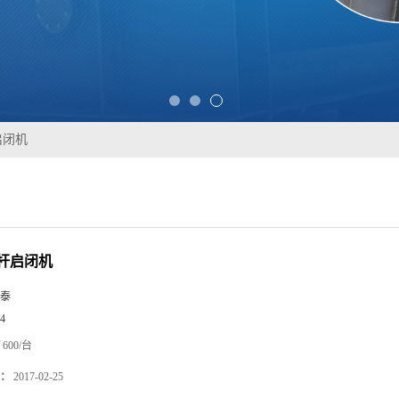
启闭机
螺杆启闭机
泰
4
600/台
：
2017-02-25