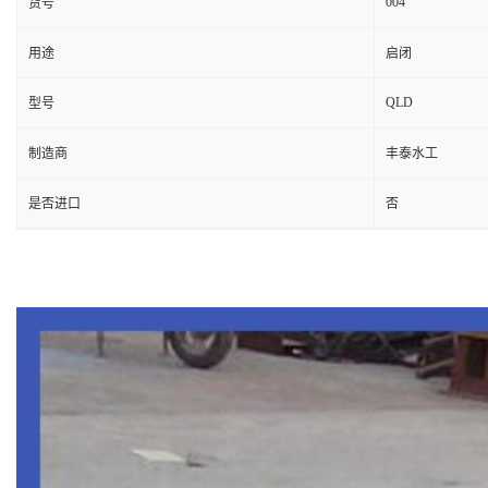
004
货号
用途
启闭
QLD
型号
制造商
丰泰水工
是否进口
否