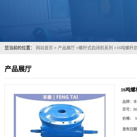
您当前的位置：
网站首页
>
产品展厅
>
螺杆式启闭机系列
>
16吨螺杆
产品展厅
16吨
品牌：
丰
货号：
00
价格：
￥
发布日期