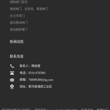
钢制闸门系列
钢坝闸门、合页坝、景观闸门
水力冲洗门
液压限流闸门
液动旋转堰门
新闻动态
联系信息
联系人：韩经理
电话：0319-4785981
邮箱：
760096386@qq.com
地址：新河县城西工业区