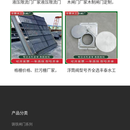
液压限流门厂家液压限流门
木闸门厂家木制闸门定制，
价格液压限流门用于水利丰
木制闸门规格丰泰匠心制造
泰制造
型号齐全
格栅价格、拦污栅厂家，
浮筒阀型号齐全选丰泰水工
90S503图集格栅用涂
不锈钢液动浮力闸门 河流渠
道水库电站污水处理钢制闸
门
产品分类
铸铁闸门系列