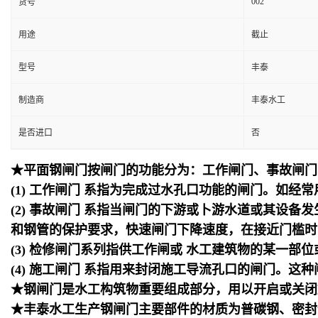
002
货号
用途
截止
型号
丰泰
制造商
丰泰水工
是否进口
否
★平面钢闸门按闸门的功能分为：工作闸门、事故闸门
(1) 工作闸门 系指为完成过水孔口功能的闸门。如
(2) 事故闸门 系指当闸门的下游或卜游水道或其设
和钢管的保护要求，快速闸门下降速度，在接近门槛时，
(3) 检修闸门系列指供工作闸或 水工建筑物的某一
(4) 施工闸门 系指用来封闭施工导流孔口的闸门。这
★钢闸门是水工构筑物重要组成部分，用以开启或关闭
★丰泰水工生产钢闸门主要部件的材质为普碳钢、密封