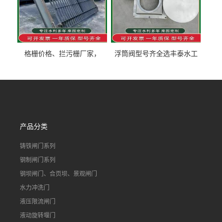
格栅价格、拦污栅厂家，
浮筒阀型号齐全选丰泰水工
90S503图集格栅用涂
不锈钢液动浮力闸门 河流渠
道水库电站污水处理钢制闸
门
产品分类
铸铁闸门系列
钢制闸门系列
钢坝闸门、合页坝、景观闸门
水力冲洗门
液压限流闸门
液动旋转堰门