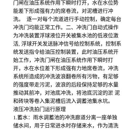
门闸在油压系统作用下瞬时打开，水在水位势
能差下形成强有力的席卷流，对泥槽进行冲
洗。 逐一对每个流道进行手动控制，确定每台
冲洗门均能正常工作。二、冲洗门自动式操作
为冲洗装置浮球液位开关被集水池的低液位激
活, 浮球开关发送脉冲信号给控制系统，控制系
统发送指令给油压控制装置，此时油压系统开
始工作，冲洗门闸在油压系统作用下瞬时打
开，水在水位差下形成强有力地席卷流，冲洗
系统所造成的冲洗波浪翻卷所有污物，有足够
的强度带走污泥，波浪的后段保持足够的水量
推动其前冲，对池底冲洗，将池底沉淀的淤 泥
和砖块等卷入集泥槽后流入调蓄池集水坑。
液压冲洗拍门运行原理
1.蓄水：雨水调蓄池的冲洗廊道分离一座单独
储水间，用于日常进水时存储来水，作为清洗