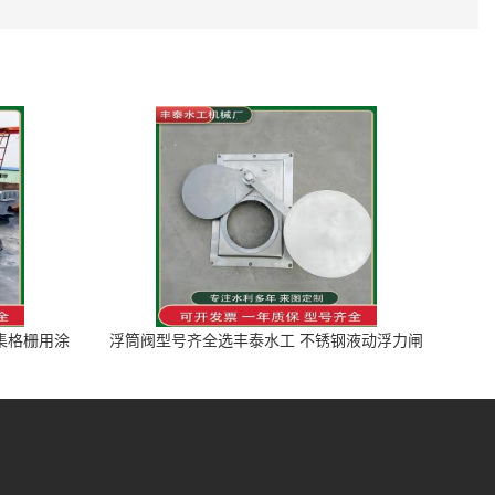
图集格栅用涂
浮筒阀型号齐全选丰泰水工 不锈钢液动浮力闸
门 河流渠道水库电站污水处理钢制闸门