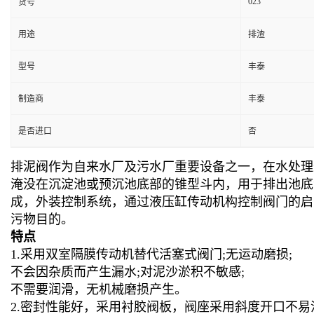
023
货号
用途
排渣
型号
丰泰
制造商
丰泰
是否进口
否
排泥阀作为自来水厂及污水厂重要设备之一，在水处理
淹没在沉淀池或预沉池底部的锥型斗内，用于排出池底
成，外装控制系统，通过液压缸传动机构控制阀门的启
污物目的。
特点
1.采用双室隔膜传动机替代活塞式阀门;无运动磨损;
不会因杂质而产生漏水;对泥沙淤积不敏感;
不需要润滑，无机械磨损产生。
2.密封性能好，采用衬胶阀板，阀座采用斜度开口不易