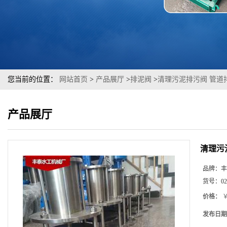
您当前的位置：
网站首页
>
产品展厅
>
排泥阀
>
清理污泥排污阀 管道
产品展厅
清理污
品牌：
丰
货号：
02
价格：
￥
发布日期