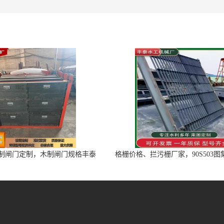
制闸门定制，木制闸门规格丰泰
格栅价格、拦污栅厂家，90S503
匠心制造型号齐全