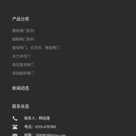
产品分类
铸铁闸门系列
钢制闸门系列
钢坝闸门、合页坝、景观闸门
水力冲洗门
液压限流闸门
液动旋转堰门
新闻动态
联系信息
联系人：韩经理
电话：0319-4785981
邮箱：
760096386@qq.com