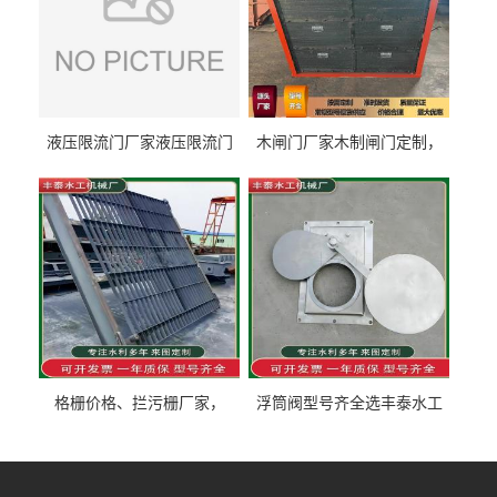
液压限流门厂家液压限流门
木闸门厂家木制闸门定制，
价格液压限流门用于水利丰
木制闸门规格丰泰匠心制造
泰制造
型号齐全
格栅价格、拦污栅厂家，
浮筒阀型号齐全选丰泰水工
90S503图集格栅用涂
不锈钢液动浮力闸门 河流渠
道水库电站污水处理钢制闸
门