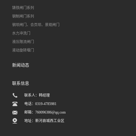
铸铁闸门系列
钢制闸门系列
钢坝闸门、合页坝、景观闸门
水力冲洗门
液压限流闸门
液动旋转堰门
新闻动态
联系信息
联系人：韩经理
电话：0319-4785981
邮箱：
760096386@qq.com
地址：新河县城西工业区