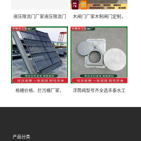
液压限流门厂家液压限流门
木闸门厂家木制闸门定制，
价格液压限流门用于水利丰
木制闸门规格丰泰匠心制造
泰制造
型号齐全
格栅价格、拦污栅厂家，
浮筒阀型号齐全选丰泰水工
90S503图集格栅用涂
不锈钢液动浮力闸门 河流渠
道水库电站污水处理钢制闸
门
产品分类