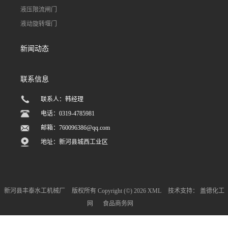
液压限流闸门
液动旋转堰门
新闻动态
联系信息
联系人：韩经理
电话：0319-4785981
邮箱：
760096386@qq.com
地址：新河县城西工业区
新河县丰泰水工机械厂
版权所有 Copyright (©) 2026
XML
技术支持：
盖德化工
网
食品商务网