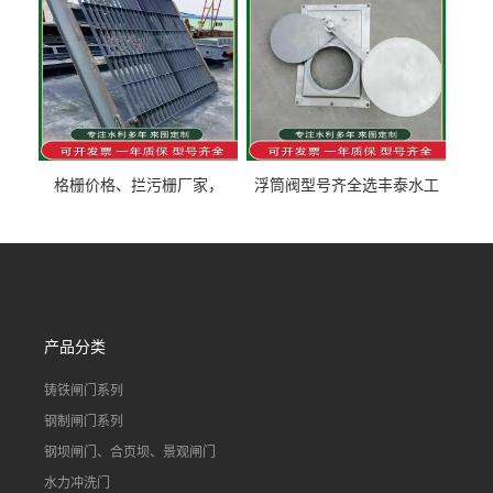
格栅价格、拦污栅厂家，
浮筒阀型号齐全选丰泰水工
90S503图集格栅用涂
不锈钢液动浮力闸门 河流渠
道水库电站污水处理钢制闸
门
产品分类
铸铁闸门系列
钢制闸门系列
钢坝闸门、合页坝、景观闸门
水力冲洗门