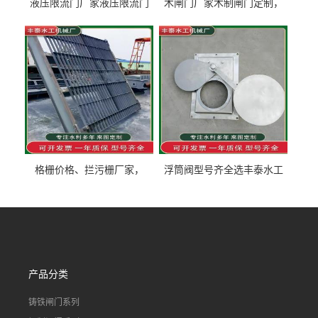
液压限流门厂家液压限流门
木闸门厂家木制闸门定制，
价格液压限流门用于水利丰
木制闸门规格丰泰匠心制造
泰制造
型号齐全
格栅价格、拦污栅厂家，
浮筒阀型号齐全选丰泰水工
90S503图集格栅用涂
不锈钢液动浮力闸门 河流渠
道水库电站污水处理钢制闸
门
产品分类
铸铁闸门系列