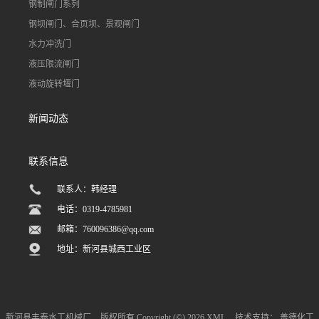
钢制闸门系列
钢坝闸门、合页坝、景观闸门
水力冲洗门
液压限流闸门
液动旋转堰门
新闻动态
联系信息
联系人：韩经理
电话：0319-4785981
邮箱：
760096386@qq.com
地址：新河县城西工业区
新河县丰泰水工机械厂
版权所有 Copyright (©) 2026
XML
技术支持：
盖德化工