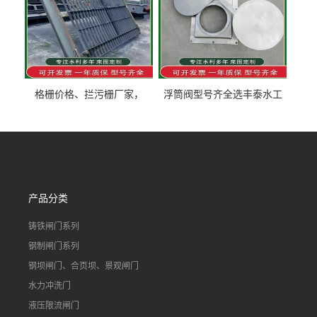
格栅价格、拦污栅厂家，
浮筒阀型号齐全选丰泰水工
90S503图集格栅用涂
不锈钢液动浮力闸门 河流渠
道水库电站污水处理钢制闸
门
产品分类
铸铁闸门系列
钢制闸门系列
钢坝闸门、合页坝、景观闸门
水力冲洗门
液压限流闸门