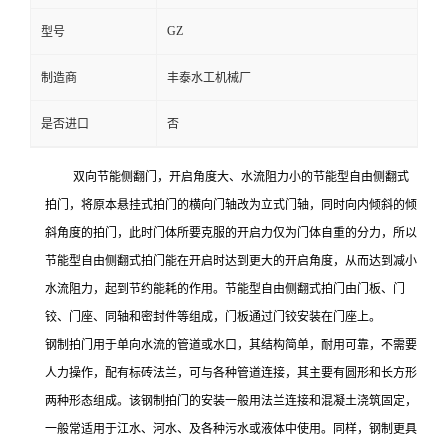
GZ
型号
制造商
丰泰水工机械厂
是否进口
否
双向节能侧翻门，开启角度大、水流阻力小的节能型自由侧翻式
拍门，将原本悬挂式拍门的横向门轴改为立式门轴，同时向内倾斜的倾
斜角度的拍门，此时门体所要克服的开启力仅为门体自重的分力，所以
节能型自由侧翻式拍门能在开启时达到更大的开启角度，从而达到减小
水流阻力，起到节约能耗的作用。节能型自由侧翻式拍门由门板、门
铰、门座、同轴和密封件等组成，门板通过门铰安装在门座上。
钢制拍门用于单向水流的管道或水口，其结构简单，耐用可靠，不需要
人力操作，配有标砖法兰，可与各种管道连接，其主要有圆形和长方形
两种形态组成。该钢制拍门的安装一般用法兰连接和混凝土浇筑固定，
一般常适用于江水、河水、及各种污水或液体中使用。同样，钢制更具