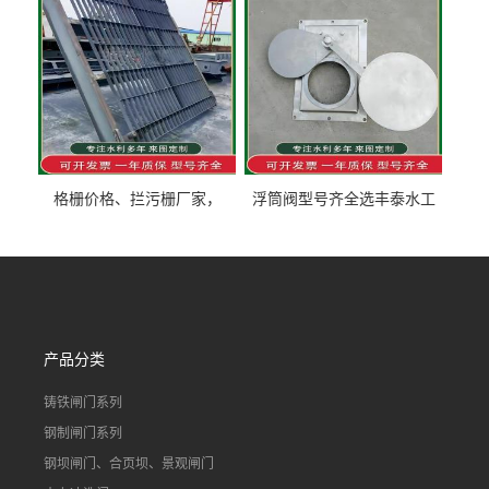
格栅价格、拦污栅厂家，
浮筒阀型号齐全选丰泰水工
90S503图集格栅用涂
不锈钢液动浮力闸门 河流渠
道水库电站污水处理钢制闸
门
产品分类
铸铁闸门系列
钢制闸门系列
钢坝闸门、合页坝、景观闸门