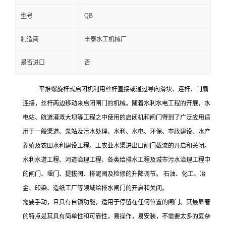
QB
型号
制造商
丰泰水工机械厂
是否进口
否
平推螺旋杆式启闭机利用丝杆直接或通过导向滑块、连杆、门扇
连接，丝杆两边移动来启闭闸门的机械。随着水利水电工程的开展，水
电站、航道灌溉大坝等工程之中使用的启闭机和闸门得到了广泛应用
适
用于一般渠道、泵站及污水处理、水利、水电、环保、市政建设、水产
养殖及农田水利建设工程。
工农业水渠进出口闸门截流的开启和关闭。
水利水道工程、河道治理工程、各类给排水工程及城市污水治理工程中
的闸门、堰门、提拔阀、排泥阀及检修的升降调节。
石油、化工、冶
金、印染、造纸工厂等领域给排水闸门的开启和关闭。
需要手动，且具有自锁功能，适用于停留在任何位置的闸门。
其最显著
的特点是其具有简单性和可靠性，易操作，易安装，不需要太多的复杂