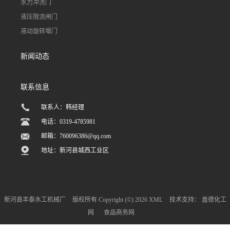
水力冲洗门
液压限流闸门
液动旋转堰门
新闻动态
联系信息
联系人：韩经理
电话：0319-4785981
邮箱：
760096386@qq.com
地址：新河县城西工业区
新河县丰泰水工机械厂
版权所有 Copyright (©) 2026
XML
技术支持：
盖德化工
网
食品商务网