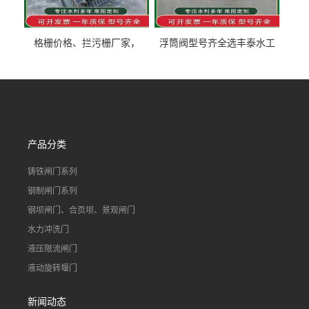
格栅价格、拦污栅厂家，
浮筒阀型号齐全选丰泰水工
90S503图集格栅用涂
不锈钢液动浮力闸门 河流渠
道水库电站污水处理钢制闸
门
产品分类
铸铁闸门系列
钢制闸门系列
钢坝闸门、合页坝、景观闸门
水力冲洗门
液压限流闸门
液动旋转堰门
新闻动态