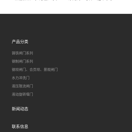
90S503图集格栅用涂
不锈钢液动浮力闸门 河流渠
道水库电站污水处理钢制闸
门
产品分类
铸铁闸门系列
钢制闸门系列
钢坝闸门、合页坝、景观闸门
水力冲洗门
液压限流闸门
液动旋转堰门
新闻动态
联系信息