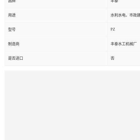
品牌
丰泰
用途
水利水电、市政
PZ
型号
制造商
丰泰水工机械厂
是否进口
否