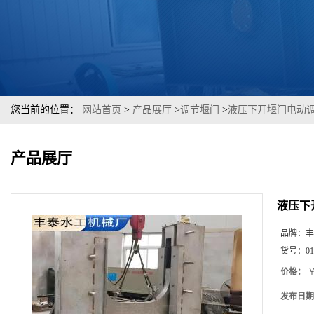
您当前的位置：
网站首页
>
产品展厅
>
调节堰门
>
液压下开堰门电动调
产品展厅
液压下
品牌：
丰
货号：
01
价格：
￥
发布日期