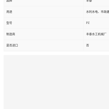
品牌
丰泰
用途
水利水电、市政
PZ
型号
制造商
丰泰水工机械厂
是否进口
否