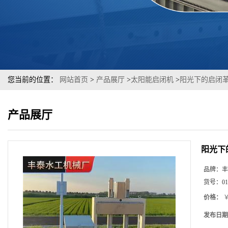
您当前的位置：
网站首页
>
产品展厅
>
太阳能启闭机
>
阳光下的启闭
产品展厅
阳光下
品牌：
丰
货号：
01
价格：
￥
发布日期