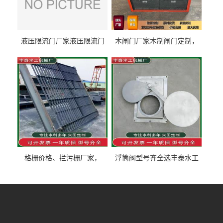
液压限流门厂家液压限流门
木闸门厂家木制闸门定制，
价格液压限流门用于水利丰
木制闸门规格丰泰匠心制造
泰制造
型号齐全
格栅价格、拦污栅厂家，
浮筒阀型号齐全选丰泰水工
90S503图集格栅用涂
不锈钢液动浮力闸门 河流渠
道水库电站污水处理钢制闸
门