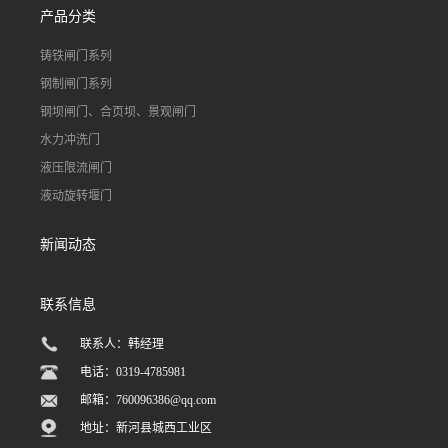
产品分类
铸铁闸门系列
钢制闸门系列
钢坝闸门、合页坝、景观闸门
水力冲洗门
液压限流闸门
液动旋转堰门
新闻动态
联系信息
联系人：韩经理
电话：0319-4785981
邮箱：
760096386@qq.com
地址：新河县城西工业区