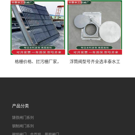
泰制造
型号齐全
格栅价格、拦污栅厂家，
浮筒阀型号齐全选丰泰水工
90S503图集格栅用涂
不锈钢液动浮力闸门 河流渠
道水库电站污水处理钢制闸
门
产品分类
铸铁闸门系列
钢制闸门系列
钢坝闸门、合页坝、景观闸门