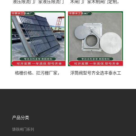
液压限流门厂家液压限流门
木闸门厂家木制闸门定制，
价格液压限流门用于水利丰
木制闸门规格丰泰匠心制造
泰制造
型号齐全
格栅价格、拦污栅厂家，
浮筒阀型号齐全选丰泰水工
90S503图集格栅用涂
不锈钢液动浮力闸门 河流渠
道水库电站污水处理钢制闸
门
产品分类
铸铁闸门系列