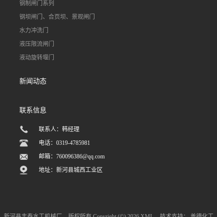
钢制闸门系列
钢坝闸门、合页坝、景观闸门
水力冲洗门
液压限流闸门
液动旋转堰门
新闻动态
联系信息
联系人：韩经理
电话：0319-4785981
邮箱：
760096386@qq.com
地址：新河县城西工业区
新河县丰泰水工机械厂
版权所有 Copyright (©) 2026
XML
技术支持：
盖德化工