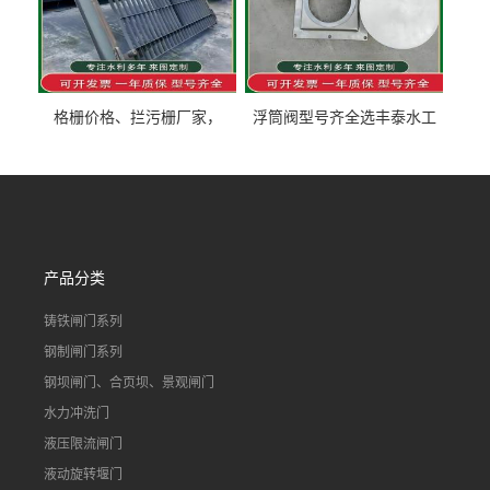
格栅价格、拦污栅厂家，
浮筒阀型号齐全选丰泰水工
90S503图集格栅用涂
不锈钢液动浮力闸门 河流渠
道水库电站污水处理钢制闸
门
产品分类
铸铁闸门系列
钢制闸门系列
钢坝闸门、合页坝、景观闸门
水力冲洗门
液压限流闸门
液动旋转堰门