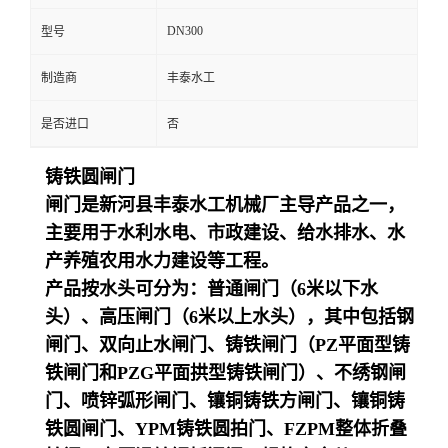
DN300
型号
制造商
丰泰水工
是否进口
否
铸铁圆闸门
闸门是新河县丰泰水工机械厂主导产品之一，
主要用于水利水电、市政建设、给水排水、水
产养殖农用水力建设等工程。
产品按水头可分为：普通闸门（
6米以下水
头）、高压闸门（6米以上水头），其中包括钢
闸门、双向止水闸门、铸铁闸门（PZ平面型铸
铁闸门和PZG平面拱型铸铁闸门）、不绣钢闸
门、喷锌弧形闸门、镶铜铸铁方闸门、镶铜铸
铁圆闸门、YPM铸铁圆拍门、FZPM整体折叠