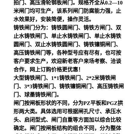
拍门、高压滑轮钢板闸门。规格齐全从0.2—10
米闸门均可生产，该系列闸门防腐能力强，止
水效果好，安装简便，操作灵活。
铸铁闸门分为：铸铁圆闸门、铸铁方闸门、双
止水铸铁闸门、单止水铸铁闸门、单止水铸铁
圆闸门、双止水铸铁圆闸门、铸铁镶铜闸门、
高压铸铁闸门等，各种型号应有尽有，也可按
客户要求生产，欢迎新老客户来场考察、洽谈
合作，网上订购价格更优惠！
大型铸铁闸门、1*1铸铁闸门、2*2米铸铁闸
门、3*3铸铁闸门、铸铁镶铜闸门、高压铸铁闸
门、球墨铸铁闸门。
闸门按闸板形状的不同，分为PZ平板和PGZ拱
形两大类。具体选用可根据闸孔尺寸、承压水
头、启闭型式、闸门自重等方面加以综合比较
确定。闸门按闸板结构的组合不同，分为整体