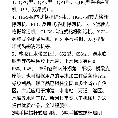
3、QPQ型、QPK型、QPT型、QHQ型卷扬启闭
机 （单、双吊式）。
4、HGS-回转式格栅除污机、HGC-回转式格栅
除污机、FHG-反捞式格栅 除污机、XHS旋转式
格栅除污机、GLGS-高链式格栅除污机、YZL-
螺旋式格栅除污机、PLS-平板格栅、XQ 型循
环式齿耙清污机等。
5、橡胶止水带651型、652型、653型、遇水膨
胀型等各种橡胶止水带，止水橡皮有P60、
P50、P45、P35和各种内外拐角、平板、桥梁支
座等，也可根据用户的要求加工订做各种异型
橡胶制品。现产品已销往全国30多个省市自治
区。广泛应用于排灌、水电站、河道、灌区、
水库等水利工程。新河县丰泰水工机械厂为您
提供优质产品，全过程服务。
2吨手摇螺杆式启闭机、3吨手摇式螺杆启闭