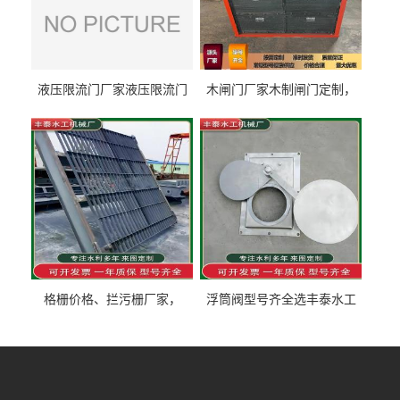
液压限流门厂家液压限流门
木闸门厂家木制闸门定制，
价格液压限流门用于水利丰
木制闸门规格丰泰匠心制造
泰制造
型号齐全
格栅价格、拦污栅厂家，
浮筒阀型号齐全选丰泰水工
90S503图集格栅用涂
不锈钢液动浮力闸门 河流渠
道水库电站污水处理钢制闸
门