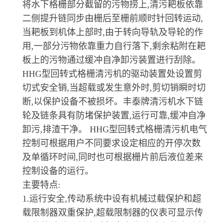
将水下格栅部分截留的污物捞上,清污耙板依靠
二侧提升链同步由栅后至栅前顺时针回转运动,
当耙板到机体上部时,由于转向导轨及导轮的作
用,一部分污物依靠重力自行落下,剩余粘附在耙
板上的污物通过缓冲自净卸污装置进行刮除。
HHG型回转式格栅清污机的驱动装置处设置剪
切式安全销,当超载或发生意外时,剪切销瞬时切
断,以保护设备不被损坏。丰泰牌清污机水下链
轮及链条具有防堵保护装置,运行可靠,缓冲自净
卸污,排渣干净。 HHG型回转式格栅清污机电气
控制可根据用户不同要求设定相应的开停次数
及单循环时间,同时也可根据栅片前后液位差来
控制设备的运行。
主要特点:
1.运行安全,传动系统中设有机械过载保护和超
载限制器双重保护,超载限制器的仪表可显示传