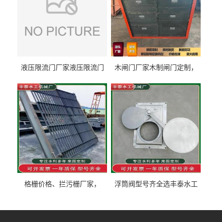
液压限流门厂家液压限流门
木闸门厂家木制闸门定制，
价格液压限流门用于水利丰
木制闸门规格丰泰匠心制造
泰制造
型号齐全
格栅价格、拦污栅厂家，
浮筒阀型号齐全选丰泰水工
90S503图集格栅用涂
不锈钢液动浮力闸门 河流渠
道水库电站污水处理钢制闸
门