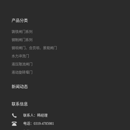
产品分类
铸铁闸门系列
钢制闸门系列
钢坝闸门、合页坝、景观闸门
水力冲洗门
液压限流闸门
液动旋转堰门
新闻动态
联系信息
联系人：韩经理
电话：0319-4785981