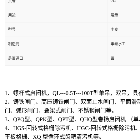
015
货号
用途
展示
型号
丰泰
制造商
丰泰水工
是否进口
否
1、螺杆式启闭机，QL---0.5T---100T型单吊
2、铸铁闸门、高压铸铁闸门、双面止水闸门、平面滑
门、弧形闸门、叠梁式闸门、不锈钢闸门等。
3、QPQ型、QPK型、QPT型、QHQ型卷扬启闭机
4、HGS-回转式格栅除污机、HGC-回转式格栅除污机
平板格栅、XQ 型循环式齿耙清污机等。