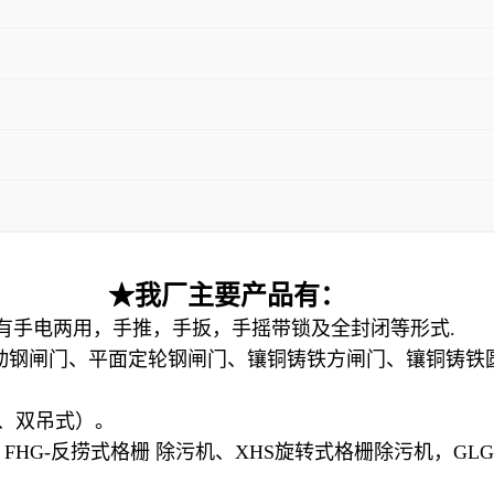
★我厂主要产品有：
，双吊，具有手电两用，手推，手扳，手摇带锁及全封闭等形
式
动钢闸门、平面定轮钢闸门、镶铜铸铁方闸门、镶铜
铸铁
 （单、双吊式）。
、FHG-反捞式格栅 除污机、XHS旋转式格栅除污机，
GL