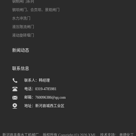
钢制闸门系列
钢坝闸门、合页坝、景观闸门
水力冲洗门
液压限流闸门
液动旋转堰门
新闻动态
联系信息
联系人：韩经理
电话：0319-4785981
邮箱：
760096386@qq.com
地址：新河县城西工业区
新河县丰泰水工机械厂
版权所有 Copyright (©) 2026
XML
技术支持：
盖德化工