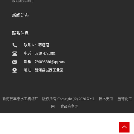
液动旋转堰门
新闻动态
联系信息
联系人：韩经理
电话：0319-4785981
邮箱：
760096386@qq.com
地址：新河县城西工业区
新河县丰泰水工机械厂
版权所有 Copyright (©) 2026
XML
技术支持：
盖德化工
网
食品商务网