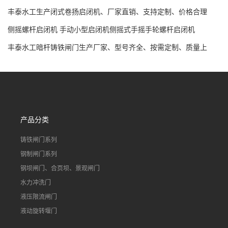
丰泰水工生产闭式卷扬启闭机、厂家直销、支持定制、价格合理
侧摇螺杆启闭机 手动小型启闭机侧摇式手摇手轮螺杆启闭机
丰泰水工暗杆铸铁闸门生产厂家、型号齐全、按需定制、质量上
乘、价格合理
产品分类
铸铁闸门系列
钢制闸门系列
钢坝闸门、合页坝、景观闸门
水力冲洗门
液压限流闸门
液动旋转堰门