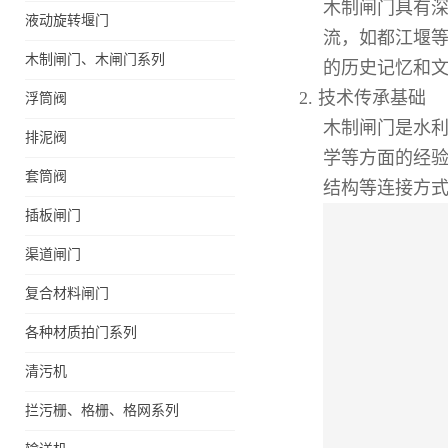
木制闸门具有
液动旋转堰门
流，如都江堰
木制闸门、木闸门系列
的历史记忆和
2.
技术传承基础
浮筒阀
木制闸门是水
排泥阀
学等方面的经
套筒阀
结构等连接方
插板闸门
渠道闸门
复合材料闸门
各种材质拍门系列
清污机
拦污栅、格栅、格网系列