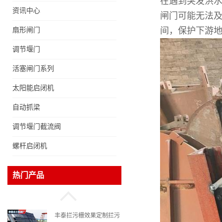
在遇到突发洪
资讯中心
闸门可能无法
木闸门厂家木制闸门定
制，木制闸门规格丰泰匠
间，保护下游
扇形闸门
心制造型号齐全
调节堰门
格栅价格、拦污栅厂家，
活塞闸门系列
90S503图集格栅用涂
太阳能启闭机
自动抓梁
浮筒阀型号齐全选丰泰水
调节堰门截流阀
工 不锈钢液动浮力闸门
河流渠道水库电站污水处
螺杆启闭机
理钢制闸门
丰泰拦污栅效果定制拦污
热门产品
栅拦污栅厂家
PZGM型高水头潜没式铜