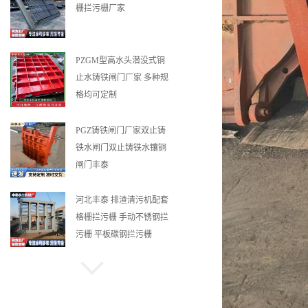
止水铸铁闸门厂家 多种规
格均可定制
PGZ铸铁闸门厂家双止铸
铁水闸门双止铸铁水镶铜
闸门丰泰
河北丰泰 排渣清污机配套
格栅拦污栅 手动不锈钢拦
污栅 平板碳钢拦污栅
河北丰泰 工厂直销 明杆
式镶铜铸铁圆闸门
机闸一体式铸铁闸门