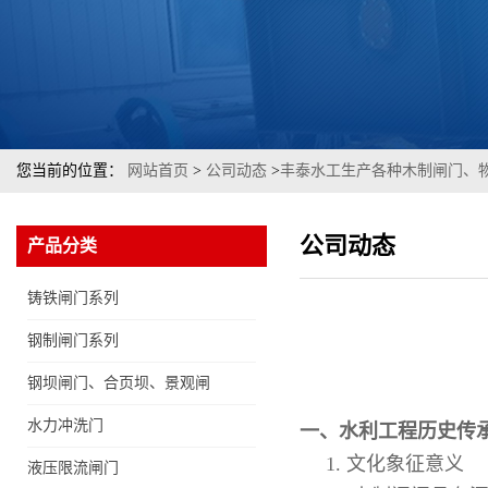
您当前的位置：
网站首页
>
公司动态
>
丰泰水工生产各种木制闸门、
公司动态
产品分类
铸铁闸门系列
钢制闸门系列
钢坝闸门、合页坝、景观闸
门
水力冲洗门
一、水利工程历史传
1.
文化象征意义
液压限流闸门