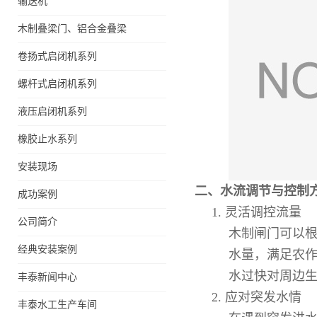
输送机
木制叠梁门、铝合金叠梁
门、不锈钢叠梁门
卷扬式启闭机系列
螺杆式启闭机系列
液压启闭机系列
橡胶止水系列
安装现场
二、水流调节与控制
成功案例
1.
灵活调控流量
公司简介
木制闸门可以
经典安装案例
水量，满足农
液压限流门厂家液压限流
水过快对周边
丰泰新闻中心
门价格液压限流门用于水
2.
应对突发水情
利丰泰制造
丰泰水工生产车间