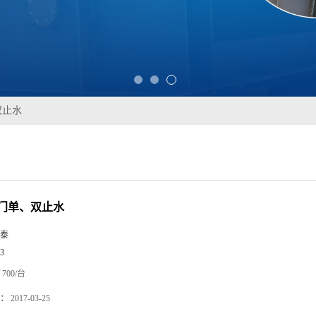
双止水
门单、双止水
泰
3
700/台
：
2017-03-25