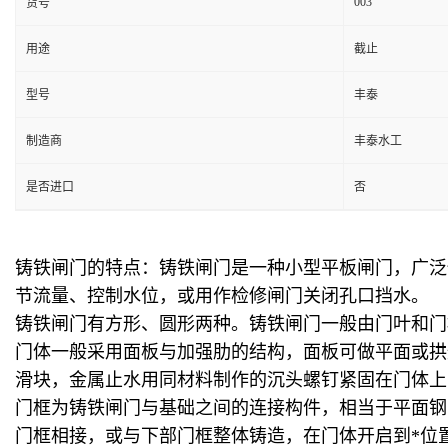
003
货号
用途
截止
型号
丰泰
制造商
丰泰水工
是否进口
否
铸铁闸门的特点：铸铁闸门是一种小型平板闸门，广泛
节流量、控制水位，或用作检修闸门关闭孔口挡水。
铸铁闸门有方形、圆形两种。铸铁闸门一般由门叶和门
门体一般采用面板与加强肋的结构，面板可做平面或拱
滑块，金属止水用同材料制作的沉头螺钉紧固在门体上
门框为铸铁闸门与基础之间的连接构件，相当于平面钢
门框相接，或与下部门框整体铸造，在门体开启到
*
位