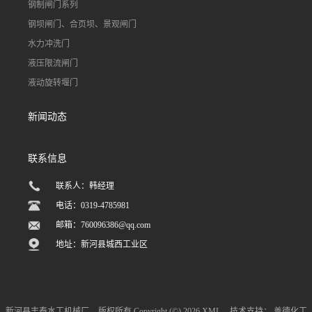
钢制闸门系列
钢坝闸门、合页坝、景观闸门
水力冲洗门
液压限流闸门
液动旋转堰门
新闻动态
联系信息
联系人：韩经理
电话：0319-4785981
邮箱：
760096386@qq.com
地址：新河县城西工业区
新河县丰泰水工机械厂
版权所有 Copyright (©) 2026
XML
技术支持：
盖德化工