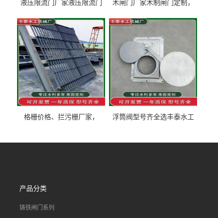
液压限流门厂家液压限流门
木闸门厂家木制闸门定制，
价格液压限流门用于水利丰
木制闸门规格丰泰匠心制造
泰制造
型号齐全
格栅价格、拦污栅厂家，
浮筒阀型号齐全选丰泰水工
90S503图集格栅用涂
不锈钢液动浮力闸门 河流渠
道水库电站污水处理钢制闸
门
产品分类
铸铁闸门系列