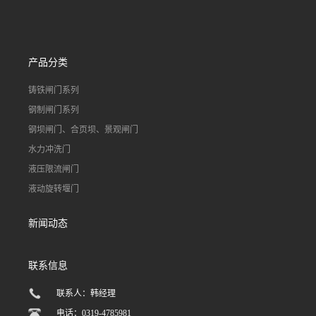
门
产品分类
铸铁闸门系列
钢制闸门系列
钢坝闸门、合页坝、景观闸门
水力冲洗门
液压限流闸门
液动旋转堰门
新闻动态
联系信息
联系人：韩经理
电话：0319-4785981