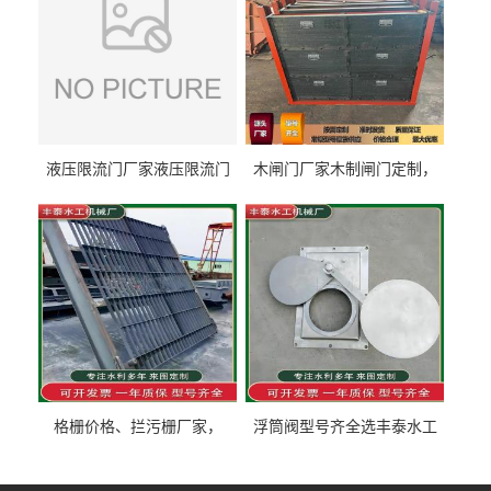
液压限流门厂家液压限流门
木闸门厂家木制闸门定制，
价格液压限流门用于水利丰
木制闸门规格丰泰匠心制造
泰制造
型号齐全
格栅价格、拦污栅厂家，
浮筒阀型号齐全选丰泰水工
90S503图集格栅用涂
不锈钢液动浮力闸门 河流渠
道水库电站污水处理钢制闸