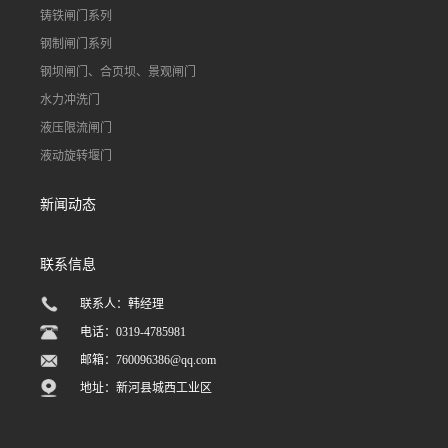
铸铁闸门系列
钢制闸门系列
钢坝闸门、合页坝、景观闸门
水力冲洗门
液压限流闸门
液动旋转堰门
新闻动态
联系信息
联系人：韩经理
电话：0319-4785981
邮箱：
760096386@qq.com
地址：新河县城西工业区