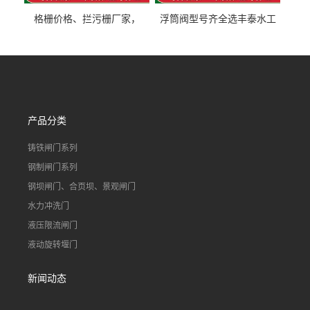
格栅价格、拦污栅厂家，
浮筒阀型号齐全选丰泰水工
90S503图集格栅用涂
不锈钢液动浮力闸门 河流渠
道水库电站污水处理钢制闸
门
产品分类
铸铁闸门系列
钢制闸门系列
钢坝闸门、合页坝、景观闸门
水力冲洗门
液压限流闸门
液动旋转堰门
新闻动态