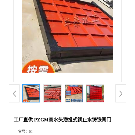
工厂直供 PZGM高水头潜投式铜止水铸铁闸门
货号：
02