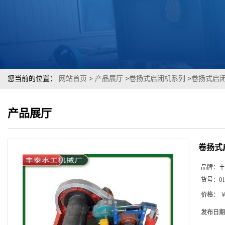
您当前的位置：
网站首页
>
产品展厅
>
卷扬式启闭机系列
>
卷扬式启
产品展厅
卷扬式
品牌：
丰
货号：
01
价格：
￥
发布日期