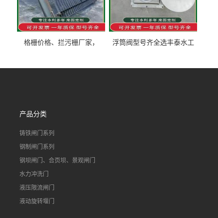
格栅价格、拦污栅厂家，
浮筒阀型号齐全选丰泰水工
90S503图集格栅用涂
不锈钢液动浮力闸门 河流渠
道水库电站污水处理钢制闸
门
产品分类
铸铁闸门系列
钢制闸门系列
钢坝闸门、合页坝、景观闸门
水力冲洗门
液压限流闸门
液动旋转堰门