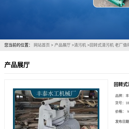
您当前的位置：
网站首页
>
产品展厅
>
清污机
>
回转式清污机 老厂值
产品展厅
回转式
品牌：
丰
货号：
18
价格：
￥
发布日期