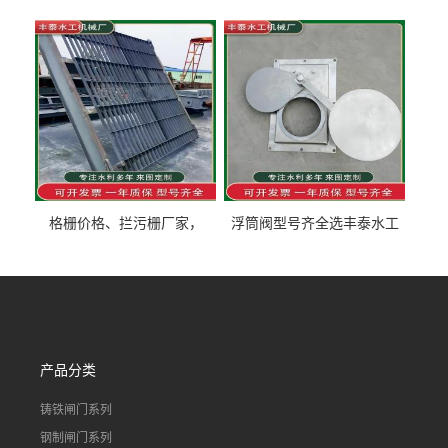
价格液压限流门用于水利丰
木制闸门规格丰泰匠心制造
泰制造
型号齐全
格栅价格、拦污栅厂家，
浮筒阀型号齐全选丰泰水工
90S503图集格栅用涂
不锈钢液动浮力闸门 河流渠
道水库电站污水处理钢制闸
门
产品分类
铸铁闸门系列
钢制闸门系列