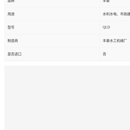
品牌
丰泰
用途
水利水电、市政
QLD
型号
制造商
丰泰水工机械厂
是否进口
否