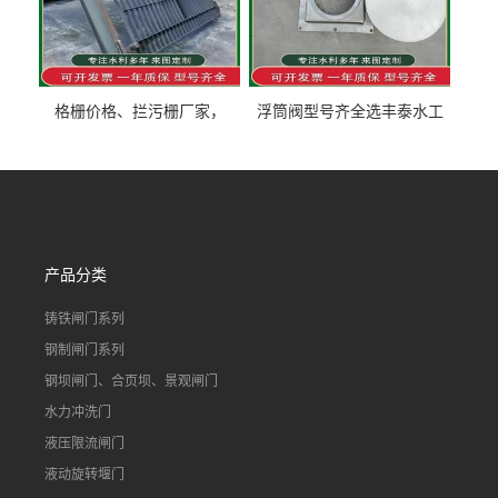
格栅价格、拦污栅厂家，
浮筒阀型号齐全选丰泰水工
90S503图集格栅用涂
不锈钢液动浮力闸门 河流渠
道水库电站污水处理钢制闸
门
产品分类
铸铁闸门系列
钢制闸门系列
钢坝闸门、合页坝、景观闸门
水力冲洗门
液压限流闸门
液动旋转堰门