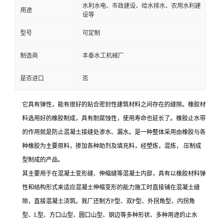
水利水电、市政建设、给水排水、农用水利建
用途
设等
型号
可定制
制造商
丰泰水工机械厂
是否进口
否
它具有弹性，能有很好的贴合密封性建筑材料之间存在的缝隙。橡胶材
料选用好的橡胶制成，具有耐腐蚀性，使用寿命也延长了。橡胶止水带
的作用就是防止混凝土接缝处渗水、漏水。是一种整体采用由橡胶与各
种橡胶为主要原料，掺加各种助剂及填充料，经塑炼，混炼， 压制成
型制成的产品。
其主要用于在混凝土变形缝、伸缩缝等混凝土内部，具有以橡胶材料弹
性和结构形式来适应混凝土伸缩变形的能力施工时直接铺在混凝土缝
隙，直接混凝土浇筑。我厂还制方P型、双P型、外拐角型、内拐角
型、L型、方口山型、圆口山型、钢边等多种形状、多种用途的止水