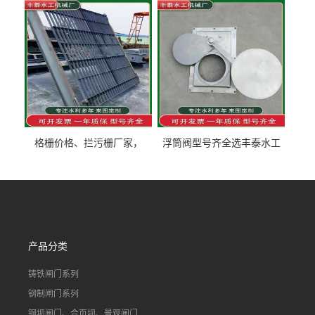
泰制造
型号齐全
格栅价格、拦污栅厂家，
浮筒阀型号齐全选丰泰水工
90S503图集格栅用涂
不锈钢液动浮力闸门 河流渠
道水库电站污水处理钢制闸
门
产品分类
铸铁闸门系列
钢制闸门系列
钢坝闸门、合页坝、景观闸门