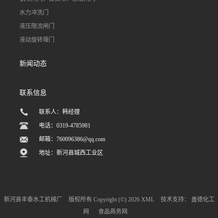
水力冲洗门
液压限流闸门
液动旋转堰门
新闻动态
联系信息
联系人：韩经理
电话：0319-4785981
邮箱：
760096386@qq.com
地址：新河县城西工业区
新河县丰泰水工机械厂
版权所有 Copyright (©) 2026
XML
技术支持：
盖德化工
网
食品商务网