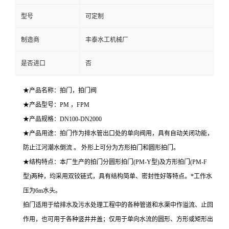
型号
可定制
制造商
丰泰水工机械厂
是否进口
否
★产品名称：拍门，拍门阀
★产品型号：PM ，FPM
★产品规格：DN100-DN2000
★产品用途：拍门作为排水管出口处的单向阀用，具有自动关闭功能，
防止江河潮水倒流 。 外形上可分为方形拍门和圆形拍门。
★结构特点：本厂生产的拍门分圆形拍门(PM-Y型)及方形拍门(PM-F
型)两种，均采用双铰链式，具有结构简单、密封性好等特点。*工作水
压为6m水头。
拍门适用于给排水及污水处理工程中的各种管道和水渠中作溢流、止回
作用，也可用于各种竖井井盖；仅用于单向水流的圆形、方形或矩形出