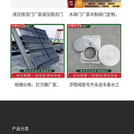
液压限流门厂家液压限流门
木闸门厂家木制闸门定制，
价格液压限流门用于水利丰
木制闸门规格丰泰匠心制造
泰制造
型号齐全
格栅价格、拦污栅厂家，
浮筒阀型号齐全选丰泰水工
90S503图集格栅用涂
不锈钢液动浮力闸门 河流渠
道水库电站污水处理钢制闸
门
产品分类