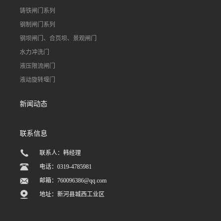
铸铁闸门系列
钢制闸门系列
钢坝闸门、合页坝、景观闸门
水力冲洗门
液压限流闸门
液动旋转堰门
新闻动态
联系信息
联系人：韩经理
电话：0319-4785981
邮箱：
760096386@qq.com
地址：新河县城西工业区