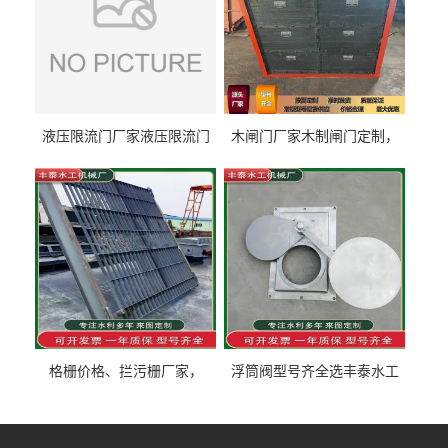
液压限流门厂家液压限流门
木闸门厂家木制闸门定制，
价格液压限流门用于水利丰
木制闸门规格丰泰匠心制造
泰制造
型号齐全
格栅价格、拦污栅厂家，
浮筒阀型号齐全选丰泰水工
90S503图集格栅用涂
不锈钢液动浮力闸门 河流渠
道水库电站污水处理钢制闸
门