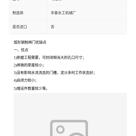
制造商
丰泰水工机械厂
是否进口
否
弧形钢制闸门优缺点
一、优点
1)依据工程需要，可封闭相当大的孔口尺寸；
2)闸墩的厚度较小；
3)没有影响水流流态的门槽，泥沙多时工作状态好；
4)启闭力较小；
5)埋设件数量较少等。