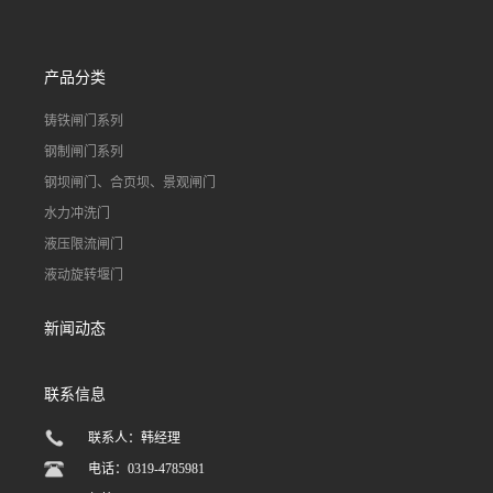
产品分类
铸铁闸门系列
钢制闸门系列
钢坝闸门、合页坝、景观闸门
水力冲洗门
液压限流闸门
液动旋转堰门
新闻动态
联系信息
联系人：韩经理
电话：0319-4785981