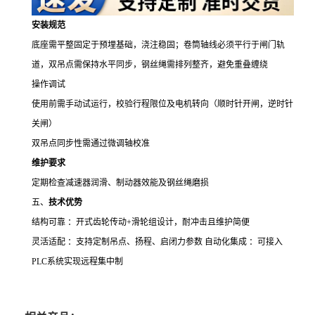
安装规范
底座需平整固定于预埋基础，浇注稳固；卷筒轴线必须平行于闸门轨
道，双吊点需保持水平同步，钢丝绳需排列整齐，避免重叠缠绕
操作调试
使用前需手动试运行，校验行程限位及电机转向（顺时针开闸，逆时针
关闸）
双吊点同步性需通过微调轴校准
维护要求
定期检查减速器润滑、制动器效能及钢丝绳磨损
五、
技术优势
结构可靠 ：开式齿轮传动
+
滑轮组设计，耐冲击且维护简便
灵活适配 ：支持定制吊点、扬程、启闭力参数 自动化集成 ：可接入
PLC
系统实现远程集中制