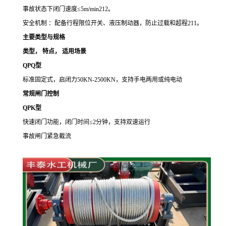
事故状态下闭门速度≤
5m/min212
。
安全机制 ：配备行程限位开关、液压制动器，防止过载和超程
211
。
主要类型与规格
类型
，
特点
，
适用场景
QPQ
型
标准固定式，启闭力
50KN-2500KN
，支持手电两用或纯电动
常规闸门控制
QPK
型
快速闭门功能，闭门时间
≤
2
分钟，支持双速运行
事故闸门紧急截流