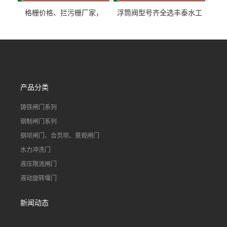
格栅价格、拦污栅厂家，
浮筒阀型号齐全选丰泰水工
90S503图集格栅用涂
不锈钢液动浮力闸门 河流渠
道水库电站污水处理钢制闸
门
产品分类
铸铁闸门系列
钢制闸门系列
钢坝闸门、合页坝、景观闸门
水力冲洗门
液压限流闸门
液动旋转堰门
新闻动态