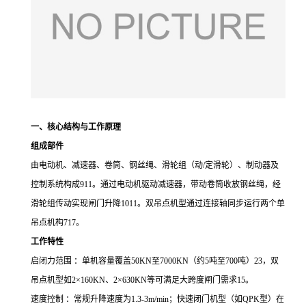
一、核心结构与工作原理
组成部件
由电动机、减速器、卷筒、钢丝绳、滑轮组（动
/
定滑轮）、制动器及
控制系统构成
911
。通过电动机驱动减速器，带动卷筒收放钢丝绳，经
滑轮组传动实现闸门升降
1011
。双吊点机型通过连接轴同步运行两个单
吊点机构
717
。
工作特性
启闭力范围 ：单机容量覆盖
50KN
至
7000KN
（约
5
吨至
700
吨）
23
，双
吊点机型如
2
×
160KN
、
2
×
630KN
等可满足大跨度闸门需求
15
。
速度控制 ：常规升降速度为
1.3-3m/min
；快速闭门机型（如
QPK
型）在