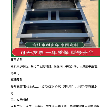
双吊点型
双机同步驱动，吊点中心距可调，确保闸门平稳升降，
大跨度平面
/
弧
形闸门
高扬程型
提升高度可达
18m
以上（如
7000KN
机型）深孔闸门、水库导流底孔封
堵
三、应用领域
水利工程 ：水库、水电站、灌区进水
/
退水闸、河道节制闸 水处理设施