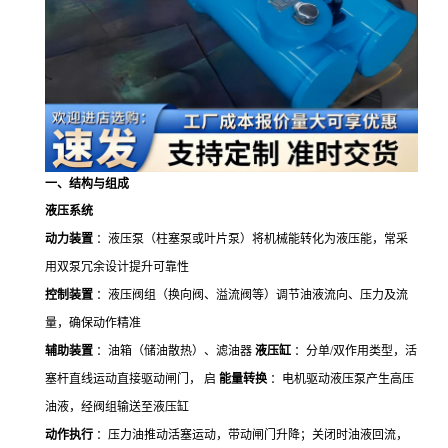
一、结构与组成
液压系统
动力装置
：液压泵（柱塞泵或叶片泵）将机械能转化为液压能，常采
用双泵冗余设计提升可靠性
控制装置
：液压阀组（换向阀、溢流阀等）调节油液流向、压力及流
量，确保动作精准
辅助装置
：油箱（储油散热）、滤油器
液压缸
：分单/双作用类型，活
塞杆直线运动直接驱动闸门， 启
能量转换
：电机驱动液压泵产生高压
油液，经阀组输送至液压缸
动作执行
：压力油推动活塞运动，带动闸门升降；关闭时油液回流，