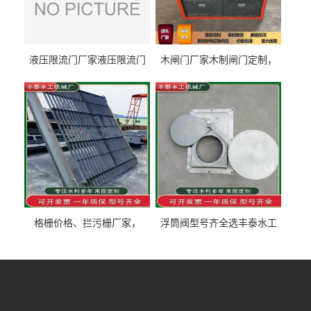
液压限流门厂家液压限流门
木闸门厂家木制闸门定制，
价格液压限流门用于水利丰
木制闸门规格丰泰匠心制造
泰制造
型号齐全
格栅价格、拦污栅厂家，
浮筒阀型号齐全选丰泰水工
90S503图集格栅用涂
不锈钢液动浮力闸门 河流渠
道水库电站污水处理钢制闸
门