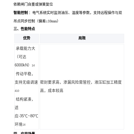
依赖闸门自重或弹簧复位
智能控制
：电气系统实时监测油压、温度等参数，支持远程操作与双
吊点同步控制（偏差≤10mm）
三、性能特点
优势
局限
承载能力大
（可达
6000kN）
14
传动平稳，
支持无级调速
密封要求高，渗漏风险需管控
，
液压缸加工精度
高，成本较高
410
结构紧凑，
适
应
-35℃~80℃
环境
14