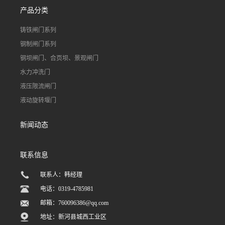
产品分类
铸铁闸门系列
钢制闸门系列
钢坝闸门、合页坝、景观闸门
水力冲洗门
液压限流闸门
液动旋转堰门
新闻动态
联系信息
联系人：韩经理
电话：0319-4785981
邮箱：
760096386@qq.com
地址：新河县城西工业区