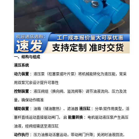
一、结构与组成
液压系统
动力装置
：液压泵（柱塞泵或叶片泵）将机械能转化为液压能，常采
用双泵冗余设计提升可靠性
控制装置
：液压阀组（换向阀、溢流阀等）调节油液流向、压力及流
量，确保动作精准
辅助装置
：油箱（储油散热）、滤油器
液压缸
：分单/双作用类型，活
塞杆直线运动直接驱动闸门， 启
能量转换
：电机驱动液压泵产生高压
油液，经阀组输送至液压缸
动作执行
：压力油推动活塞运动，带动闸门升降；关闭时油液回流，