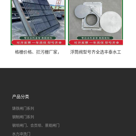
格栅价格、拦污栅厂家，
浮筒阀型号齐全选丰泰水工
90S503图集格栅用涂
不锈钢液动浮力闸门 河流渠
道水库电站污水处理钢制闸
门
产品分类
铸铁闸门系列
钢制闸门系列
钢坝闸门、合页坝、景观闸门
水力冲洗门