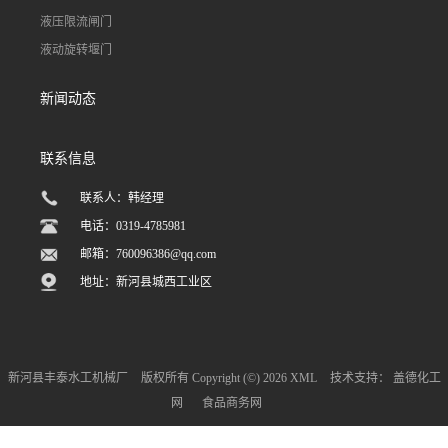
液压限流闸门
液动旋转堰门
新闻动态
联系信息
联系人：韩经理
电话：0319-4785981
邮箱：
760096386@qq.com
地址：新河县城西工业区
新河县丰泰水工机械厂
版权所有 Copyright (©) 2026
XML
技术支持：
盖德化工
网
食品商务网