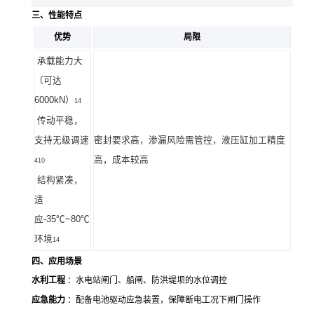
三、性能特点
优势
局限
承载能力大
（可达
6000kN）
14
传动平稳，
支持无级调速
密封要求高，渗漏风险需管控
，
液压缸加工精度
高，成本较高
410
结构紧凑，
适
应
-35℃~80℃
环境
14
四、应用场景
水利工程
：水电站闸门、船闸、防洪堤坝的水位调控
应急能力
：配备电池驱动应急装置，保障断电工况下闸门操作