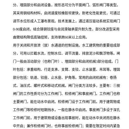
分、埋固部分和启闭设备，按形态可分为平面闸门、弧形闸门等类型。
其采用钢结构材料，启闭速度较橡胶坝更快，耐老化性能更优，可通过
调节水位形成人工瀑布景观。技术发展上，通过液压驱动系统实现闸门
0-90
度启闭，结合铸钢铰座与自润滑轴承提升耐久性，部分改进型采用
曲臂结构降低底轴扭矩，支持单跨
60
米以上应用。
用于关闭和开放泄（放）水通道的控制设施。水工建筑物的重要组成部
分，可用以拦截水流，控制水位、调节流量、排放泥沙和飘浮物等。闸
门一般由活动部分（也称门叶）、埋固部分和启闭机械
3
部分组成。门
叶包括：承重结构、行走支承、支臂、支铰、止水装置、吊耳等。埋固
部分包括：轨道、铰座、止水座、护角等。常用的启闭机械有：卷扬
式、油压式、螺杆式和移动式机械。闸门分类方法较多，主要有：①按
闸门的工作性质可分为工作闸门、检修闸门和事故闸门。工作闸门也称
主要闸门，能在动水中启闭。检修闸门设于工作闸门前。用于建筑物或
工作闸门等检修时短期挡水，一般在静水中启闭。事故闸门多设于深孔
工作闸门前，用于建筑物或设备出现事故时，能在动水中关闭而在静水
中开启；兼作检修闸门时，也称事故检修闸门；需要在限定时间内紧急