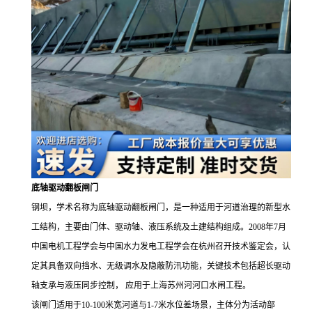
底轴驱动翻板闸门
钢坝，学术名称为底轴驱动翻板闸门，是一种适用于河道治理的新型水
工结构，主要由门体、驱动轴、液压系统及土建结构组成。
2008
年
7
月
中国电机工程学会与中国水力发电工程学会在杭州召开技术鉴定会，认
定其具备双向挡水、无级调水及隐蔽防汛功能，关键技术包括超长驱动
轴支承与液压同步控制， 应用于上海苏州河河口水闸工程。
该闸门适用于
10-100
米宽河道与
1-7
米水位差场景，主体分为活动部