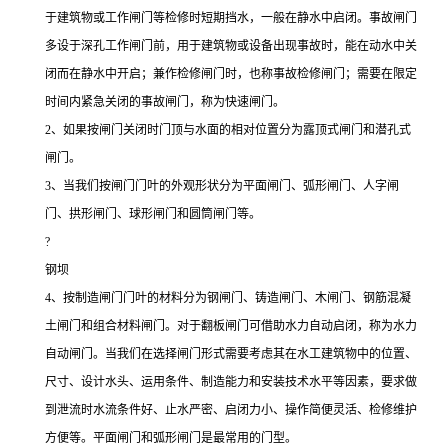
于建筑物或工作闸门等检修时短期挡水，一般在静水中启闭。事故闸门
多设于深孔工作闸门前，用于建筑物或设备出现事故时，能在动水中关
闭而在静水中开启；兼作检修闸门时，也称事故检修闸门；需要在限定
时间内紧急关闭的事故闸门，称为快速闸门。
2
、如果按闸门关闭时门顶与水面的相对位置分为露顶式闸门和潜孔式
闸门。
3
、当我们按闸门门叶的外观形状分为平面闸门、弧形闸门、人字闸
门、拱形闸门、球形闸门和圆筒闸门等。
?
钢坝
4
、按制造闸门门叶的材料分为钢闸门、铸造闸门、木闸门、钢筋混凝
土闸门和组合材料闸门。对于翻板闸门可借助水力自动启闭，称为水力
自动闸门。当我们在选择闸门形式需要考虑其在水工建筑物中的位置、
尺寸、设计水头、运用条件、制造能力和安装技术水平等因素，要求做
到泄流时水流条件好、止水严密、启闭力小、操作简便灵活、检修维护
方便等。平面闸门和弧形闸门是最常用的门型。