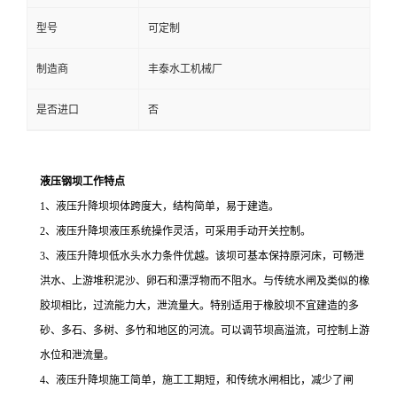
型号
可定制
制造商
丰泰水工机械厂
是否进口
否
液压钢坝工作特点
1
、液压升降坝坝体跨度大，结构简单，易于建造。
2
、液压升降坝液压系统操作灵活，可采用手动开关控制。
3
、液压升降坝低水头水力条件优越。该坝可基本保持原河床，可畅泄
洪水、上游堆积泥沙、卵石和漂浮物而不阻水。与传统水闸及类似的橡
胶坝相比，过流能力大，泄流量大。特别适用于橡胶坝不宜建造的多
砂、多石、多树、多竹和地区的河流。可以调节坝高溢流，可控制上游
水位和泄流量。
4
、液压升降坝施工简单，施工工期短，和传统水闸相比，减少了闸