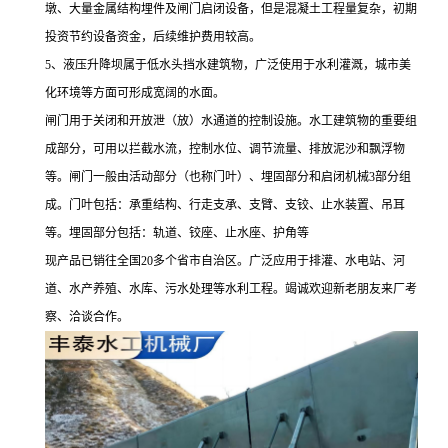
墩、大量金属结构埋件及闸门启闭设备，但是混凝土工程量复杂，初期
投资节约设备资金，后续维护费用较高。
5
、液压升降坝属于低水头挡水建筑物，广泛使用于水利灌溉，城市美
化环境等方面可形成宽阔的水面。
闸门用于关闭和开放泄（放）水通道的控制设施。水工建筑物的重要组
成部分，可用以拦截水流，控制水位、调节流量、排放泥沙和飘浮物
等。闸门一般由活动部分（也称门叶）、埋固部分和启闭机械
3
部分组
成。门叶包括：承重结构、行走支承、支臂、支铰、止水装置、吊耳
等。埋固部分包括：轨道、铰座、止水座、护角等
现产品已销往全国
20
多个省市自治区。广泛应用于排灌、水电站、河
道、水产养殖、水库、污水处理等水利工程。竭诚欢迎新老朋友来厂考
察、洽谈合作。