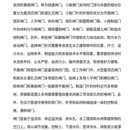
关闭的事故闸门，称为快速闸门。②按闸门关闭时门顶与水面的相对位
置分为露顶式闸门和潜孔式闸门。③按门叶的外观形状分为平面闸门、
弧形闸门、人字闸门、拱形闸门、球形闸门和圆筒闸门等。④按制造门
叶的材料分为钢闸门、铸铁镶铜闸门、木闸门、钢筋混凝土闸门和组合
材料闸门。另外，有些闸门如翻板闸门可借助水力自动启闭，称为水力
自动闸门。选择闸门形式需要考虑其在水工建筑物中的位置、尺寸、设
计水头、运用条件、制造能力和安装技术水平等因素，要求做到泄流时
水流条件好、止水严密、启闭力小、操作简便灵活、检修维护方便等。
平面闸门和弧形闸门是最常用的门型。在工作闸门中，大型露顶式闸门
和高水头潜孔式闸门多用弧形闸门，船闸上多用人字闸门和横拉闸门，
检修闸门和事故闸门一般都用平面闸门。制造门叶的材料近代多用钢
材，而钢筋混凝土多用做需要借自重关闭施工导流底孔的封堵闸门。此
外，在压力管道中使用的将门叶、外壳和启闭机械组成一体的控制设
施，通称阀门。
闸门是装于溢流坝、岸边溢洪道、泄水孔、水工隧洞和水闸等建筑物的
空口上，用以调节流量，控制上、下游水位、宣泄洪水、排除泥沙或漂