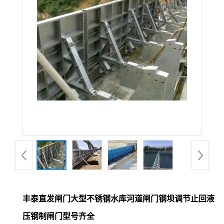
丰泰直发闸门大型不锈钢水库河道闸门钢坝调节止回液
压钢制闸门型号齐全