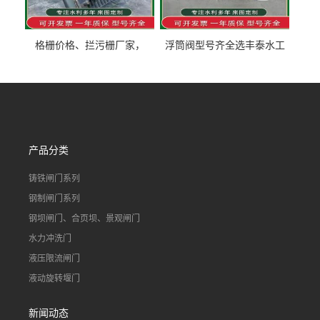
格栅价格、拦污栅厂家，
浮筒阀型号齐全选丰泰水工
90S503图集格栅用涂
不锈钢液动浮力闸门 河流渠
道水库电站污水处理钢制闸
门
产品分类
铸铁闸门系列
钢制闸门系列
钢坝闸门、合页坝、景观闸门
水力冲洗门
液压限流闸门
液动旋转堰门
新闻动态