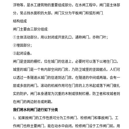
浮物等，是水工建筑物的重要组成部分。在水闸工程中，闸门是主体部
分，常占挡水面积的大部。闸门又分为平板闸门和弧形闸门
.
结构组成
闸门主要由三部分组成
:
①主体活动部分，用以封闭或开放孔口，通称闸门，亦称门叶；
②埋固部分；
③起闭设备。
闸门是坚固的栅栏，位在城门的信道上，必要时可以落下以堵住门口。
城堡的城门是一个有内部空间的门房，乃防卫城堡的坚固据点。人们可
以透过一条隧道从城门的信道到达门房。在隧道的中间或两端，会有一
层或多层的闸门。滚动的机械作用可在门房的上方吊起或落下闸门做扎
实的防护。闸门本身通常为沉重的木制或铁制栏栅，防卫者和攻城者则
在闸门的两边射击或刺戳。
我们将水利闸门进行如下分类
1
、如果按闸门的工作性质可分为工作闸门、检修闸门和事故闸门。工
作闸门也称主要闸门，能在动水中启闭。检修闸门设于工作闸门前。用