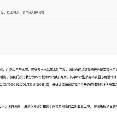
建设、给水排水、农用水利建设等
成，广泛应用于水库、河道及水电站等水利工程，通过启闭机驱动闸板升降实现水位
度 。该闸门按形状分为PZ平板和PGZ拱形两类，其中PGZ型采用60度圆心角设
造符合CJ/T3006-92及DL/T5018-2004标准，关键部位预留腐蚀余量并通过时
上下运动的滑道， 滑道以外部分镶嵌于闸墩及闸底的二期混凝土中， 将闸板所承受