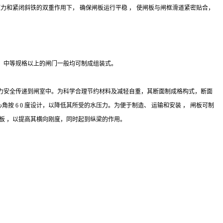
压力和紧闭斜铁的双重作用下， 确保闸板运行平稳 ， 使闸板与闸框滑道紧密贴合，
。中等规格以上的闸门一般均可制成组装式。
力安全传递到闸室中。为科学合理节约材料及减轻自重，其断面制成格构式，断面
按 6 0 度设计，以降低其所受的水压力。为便于制造、 运输和安装 ， 闸板可制
筋板 ，以提高其横向刚度，同时起到纵梁的作用。