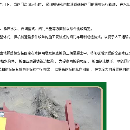
作用下， 当闸门启闭运行时， 紧闭斜铁和闸框滑道确保闸门的纵横运行轨迹， 在水
寸、承压水头、启闭型式、闸门自重等方面加以综合比较确定。
整体式，但机械运输条件较差的施工安装点的闸门亦可制成组装式，以便于人工运输
由地脚螺栓安装固定在水闸闸墩及闸底板的二期混凝土中，将闸板所承受的全部水压
构件， 板面四周设铸铁边框梁 ， 为提高闸板的强度 ， 板面制成拱形， 拱的圆心角
兰和筋板使其成为闸板的中间横梁， 以提高闸板的纵向刚度 ， 在宽度方向设置纵向