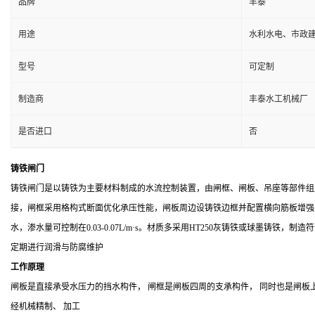
品牌
丰泰
用途
水利水电、市政
型号
可定制
制造商
丰泰水工机械厂
是否进口
否
铸铁闸门
铸铁闸门是以铸铁为主要材料制成的水流控制装置，由闸框、闸板、吊座等部件组
接，闸框采用格构式断面优化承压性能，闸板周边设铸铁边框并配置横向筋板增强刚
水，渗水量可控制在0.03-0.07L/m·s。材质多采用HT250灰铸铁或球墨铸铁，制
定期进行润滑与防腐维护
工作原理
闸板是直接承受水压力的挡水构件， 闸框是闸板四周的支承构件， 同时也是闸板
经机械精制、 加工