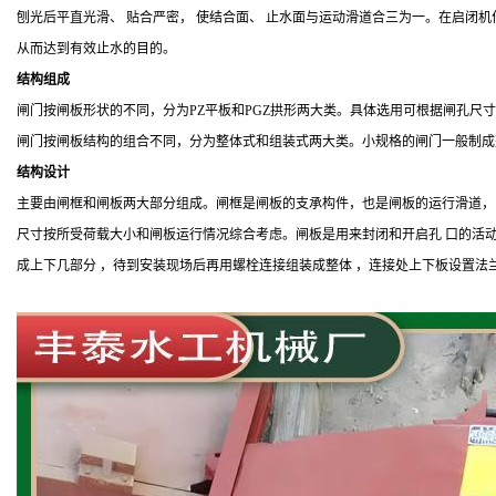
刨光后平直光滑、 贴合严密， 使结合面、 止水面与运动滑道合三为一。在启闭机
从而达到有效止水的目的。
结构组成
闸门按闸板形状的不同，分为PZ平板和PGZ拱形两大类。具体选用可根据闸孔尺
闸门按闸板结构的组合不同，分为整体式和组装式两大类。小规格的闸门一般制成
结构设计
主要由闸框和闸板两大部分组成。闸框是闸板的支承构件，也是闸板的运行滑道，
尺寸按所受荷载大小和闸板运行情况综合考虑。闸板是用来封闭和开启孔 口的活动挡水
成上下几部分 ，待到安装现场后再用螺栓连接组装成整体 ，连接处上下板设置法