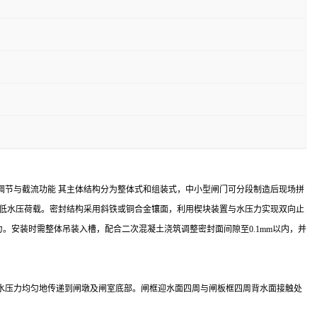
调节与截流功能 其主体结构分为整体式和组装式，中小型闸门可分段制造后现场拼
计降低水压荷载。密封结构采用斜铁或铜合金镶面，利用楔块装置与水压力实现双向止
效处理消除应力。安装时需整体吊装入槽，配合二次混凝土浇筑调整密封面间隙至0.1mm以内，并
的水压力均匀地传递到闸墩及闸室底部。闸框迎水面四周与闸板框四周背水面接触处